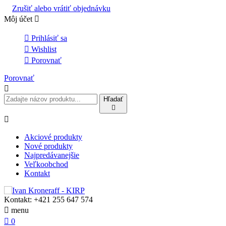
Zrušiť alebo vrátiť objednávku
Môj účet


Prihlásiť sa

Wishlist

Porovnať
Porovnať

Hľadať


Akciové produkty
Nové produkty
Najpredávanejšie
Veľkoobchod
Kontakt
Kontakt:
+421 255 647 574

menu

0