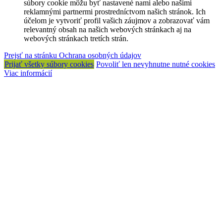
súbory cookie môžu byť nastavené nami alebo našimi
reklamnými partnermi prostredníctvom našich stránok. Ich
účelom je vytvoriť profil vašich záujmov a zobrazovať vám
relevantný obsah na našich webových stránkach aj na
webových stránkach tretích strán.
Prejsť na stránku Ochrana osobných údajov
Prijať všetky súbory cookies
Povoliť len nevyhnutne nutné cookies
Viac informácií