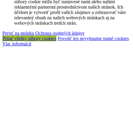
súbory cookie môžu byť nastavené nami alebo našimi
reklamnými partnermi prostredníctvom našich stránok. Ich
účelom je vytvoriť profil vašich záujmov a zobrazovať vám
relevantný obsah na našich webových stránkach aj na
webových stránkach tretích strán.
Prejsť na stránku Ochrana osobných údajov
Prijať všetky súbory cookies
Povoliť len nevyhnutne nutné cookies
Viac informácií