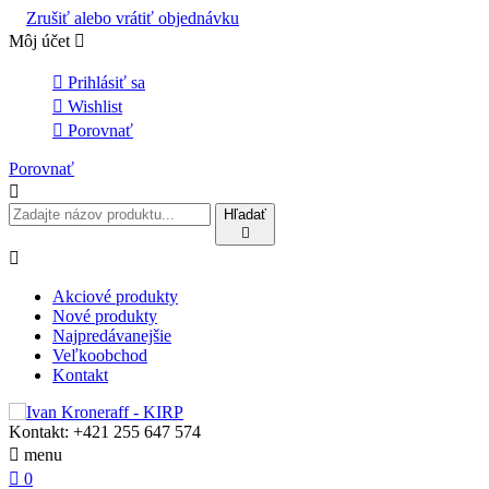
Zrušiť alebo vrátiť objednávku
Môj účet


Prihlásiť sa

Wishlist

Porovnať
Porovnať

Hľadať


Akciové produkty
Nové produkty
Najpredávanejšie
Veľkoobchod
Kontakt
Kontakt:
+421 255 647 574

menu

0