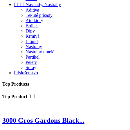




Návnady, Nástrahy
Aditiva
Tekuté prísady
Atraktory
Boilies
Dipy
Krmivá
Liquid
Nástrahy
Nástrahy umelé
Partikel
Pelety
Spray
Príslušenstvo
Top Products
Top Product


3000 Gros Gardons Black...