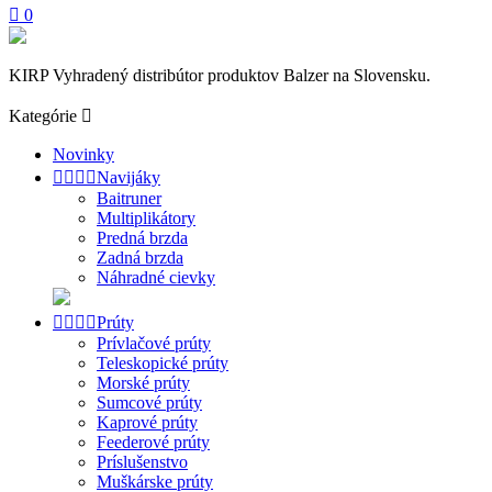

0
KIRP Vyhradený distribútor produktov Balzer na Slovensku.
Kategórie

Novinky




Navijáky
Baitruner
Multiplikátory
Predná brzda
Zadná brzda
Náhradné cievky




Prúty
Prívlačové prúty
Teleskopické prúty
Morské prúty
Sumcové prúty
Kaprové prúty
Feederové prúty
Príslušenstvo
Muškárske prúty