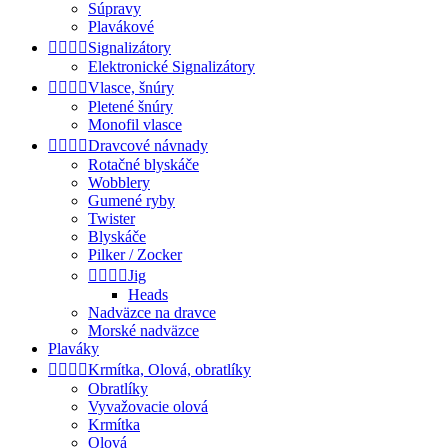
Súpravy
Plavákové




Signalizátory
Elektronické Signalizátory




Vlasce, šnúry
Pletené šnúry
Monofil vlasce




Dravcové návnady
Rotačné blyskáče
Wobblery
Gumené ryby
Twister
Blyskáče
Pilker / Zocker




Jig
Heads
Nadväzce na dravce
Morské nadväzce
Plaváky




Krmítka, Olová, obratlíky
Obratlíky
Vyvažovacie olová
Krmítka
Olová