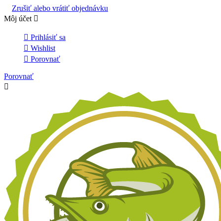
Zrušiť alebo vrátiť objednávku
Môj účet


Prihlásiť sa

Wishlist

Porovnať
Porovnať
