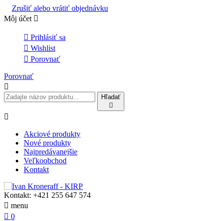
Zrušiť alebo vrátiť objednávku
Môj účet


Prihlásiť sa

Wishlist

Porovnať
Porovnať

Hľadať


Akciové produkty
Nové produkty
Najpredávanejšie
Veľkoobchod
Kontakt
Kontakt:
+421 255 647 574

menu

0