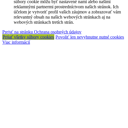
súbory cookie môžu byť nastavené nami alebo našimi
reklamnými partnermi prostredníctvom našich stránok. Ich
účelom je vytvoriť profil vašich záujmov a zobrazovať vám
relevantný obsah na našich webových stránkach aj na
webových stránkach tretích strán.
Prejsť na stránku Ochrana osobných údajov
Prijať všetky súbory cookies
Povoliť len nevyhnutne nutné cookies
Viac informácií