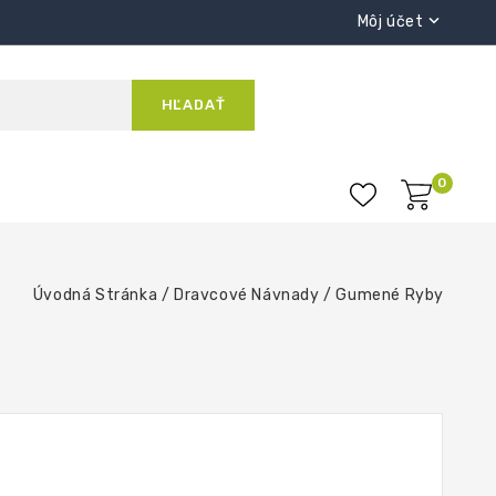

Môj účet
Kontakt:
HĽADAŤ
+421 255 647 574
0
Úvodná Stránka
Dravcové Návnady
Gumené Ryby