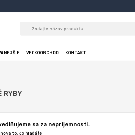
ANEJŠIE
VEĽKOOBCHOD
KONTAKT
 RYBY
edlňujeme sa za nepríjemnosti.
znova to, čo hľadáte