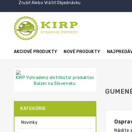
Zrušiť Alebo Vrátiť Objednávku
AKCIOVÉ PRODUKTY
NOVÉ PRODUKTY
NAJPREDÁV
KIRP Vyhradený distribútor produktov
Balzer na Slovensku.
GUMENÉ
KATEGÓRIE
Osprav
Novinky
Nájdite 