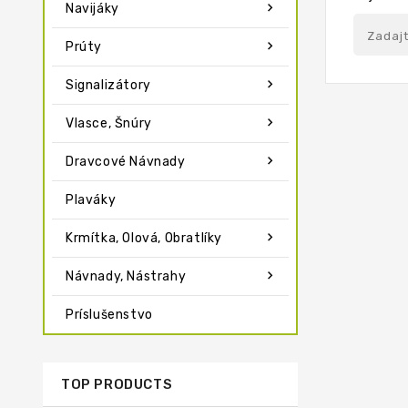

Navijáky

Prúty

Signalizátory

Vlasce, Šnúry

Dravcové Návnady
Plaváky

Krmítka, Olová, Obratlíky

Návnady, Nástrahy
Príslušenstvo
TOP PRODUCTS