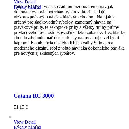
View Detail
Catana RC je navijak so zadnou brzdou. Tento navijak
Rýchly náhľad
dokonale vyhovie potrebám rybárov, ktorí hľadajú
nízkorozpočtový navijak s hladkým chodom. Navijak je
určený pre sladkovodný rybolov, zameraný hlavne na
plavákové prúty, teleskopické prúty a všetky druhy prútov
prívlačového lovu ostriežov, šťúk alebo zubáčov. Tiež hladký
chod brzdy bude mať dostatok sily na lov a boj s veľkými
kaprami. Kombinácia nízkeho RRP, kvality Shimano a
moderného dizajnu robí z tohto navijaka dokonalého parťáka
pre nových aj skúsených rybárov.
Catana RC 3000
51,15 €
View Detail
Rýchly náhľad