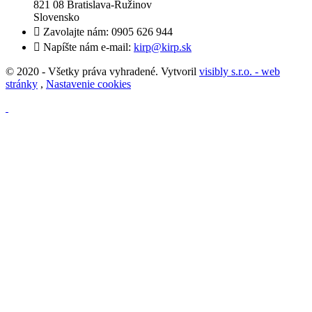
821 08 Bratislava-Ružinov
Slovensko

Zavolajte nám:
0905 626 944

Napíšte nám e-mail:
kirp@kirp.sk
© 2020 - Všetky práva vyhradené. Vytvoril
visibly s.r.o. - web
stránky
,
Nastavenie cookies