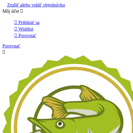
Zrušiť alebo vrátiť objednávku
Môj účet


Prihlásiť sa

Wishlist

Porovnať
Porovnať
