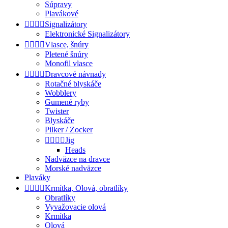
Súpravy
Plavákové




Signalizátory
Elektronické Signalizátory




Vlasce, šnúry
Pletené šnúry
Monofil vlasce




Dravcové návnady
Rotačné blyskáče
Wobblery
Gumené ryby
Twister
Blyskáče
Pilker / Zocker




Jig
Heads
Nadväzce na dravce
Morské nadväzce
Plaváky




Krmítka, Olová, obratlíky
Obratlíky
Vyvažovacie olová
Krmítka
Olová