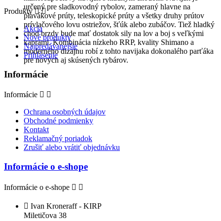
určený pre sladkovodný rybolov, zameraný hlavne na
Produkty


plavákové prúty, teleskopické prúty a všetky druhy prútov
prívlačového lovu ostriežov, šťúk alebo zubáčov. Tiež hladký
Akcia
chod brzdy bude mať dostatok sily na lov a boj s veľkými
Nové produkty
kaprami. Kombinácia nízkeho RRP, kvality Shimano a
Najpredávanejšie
moderného dizajnu robí z tohto navijaka dokonalého parťáka
Prihlásenie
pre nových aj skúsených rybárov.
Informácie
Informácie


Ochrana osobných údajov
Obchodné podmienky
Kontakt
Reklamačný poriadok
Zrušiť alebo vrátiť objednávku
Informácie o e-shope
Informácie o e-shope



Ivan Kroneraff - KIRP
Miletičova 38