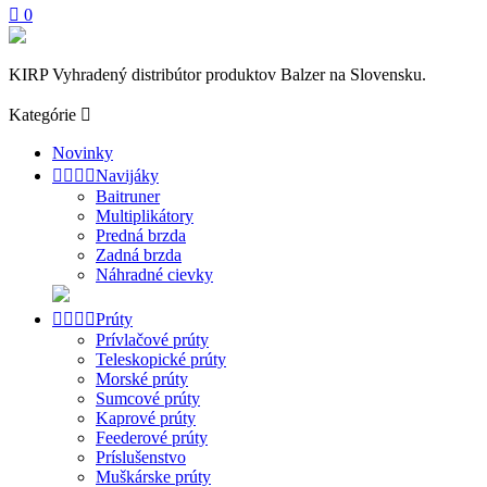

0
KIRP Vyhradený distribútor produktov Balzer na Slovensku.
Kategórie

Novinky




Navijáky
Baitruner
Multiplikátory
Predná brzda
Zadná brzda
Náhradné cievky




Prúty
Prívlačové prúty
Teleskopické prúty
Morské prúty
Sumcové prúty
Kaprové prúty
Feederové prúty
Príslušenstvo
Muškárske prúty