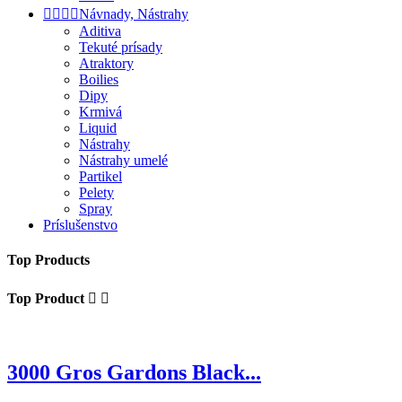




Návnady, Nástrahy
Aditiva
Tekuté prísady
Atraktory
Boilies
Dipy
Krmivá
Liquid
Nástrahy
Nástrahy umelé
Partikel
Pelety
Spray
Príslušenstvo
Top Products
Top Product


3000 Gros Gardons Black...