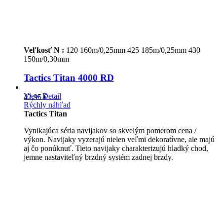
Veľkosť N :
120 160m/0,25mm
425 185m/0,25mm
430
150m/0,30mm
Tactics Titan 4000 RD
View Detail
42,95 €
Rýchly náhľad
Tactics Titan
Vynikajúca séria navijakov so skvelým pomerom cena /
výkon. Navijaky vyzerajú nielen veľmi dekoratívne, ale majú
aj čo ponúknuť. Tieto navijaky charakterizujú hladký chod,
jemne nastaviteľný brzdný systém zadnej brzdy.