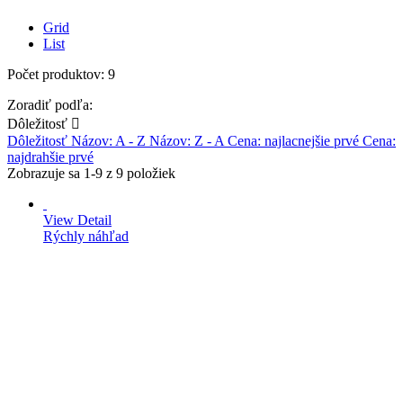
Grid
List
Počet produktov: 9
Zoradiť podľa:
Dôležitosť

Dôležitosť
Názov: A - Z
Názov: Z - A
Cena: najlacnejšie prvé
Cena:
najdrahšie prvé
Zobrazuje sa 1-9 z 9 položiek
View Detail
Rýchly náhľad