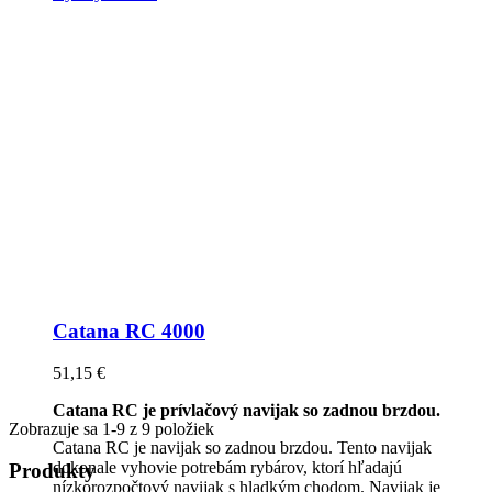
Catana RC 4000
51,15 €
Catana RC je prívlačový navijak so zadnou brzdou.
Zobrazuje sa 1-9 z 9 položiek
Catana RC je navijak so zadnou brzdou. Tento navijak
dokonale vyhovie potrebám rybárov, ktorí hľadajú
Produkty
nízkorozpočtový navijak s hladkým chodom. Navijak je