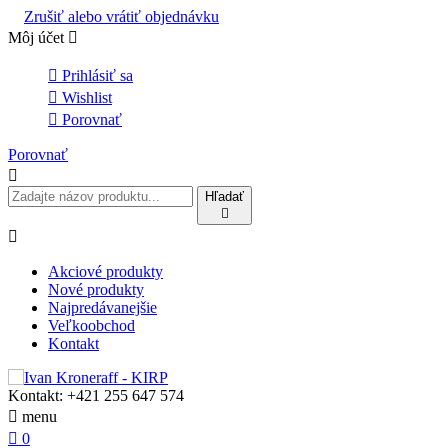
Zrušiť alebo vrátiť objednávku
Môj účet


Prihlásiť sa

Wishlist

Porovnať
Porovnať

Hľadať


Akciové produkty
Nové produkty
Najpredávanejšie
Veľkoobchod
Kontakt
Kontakt:
+421 255 647 574

menu

0