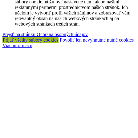
súbory cookie môžu byť nastavené nami alebo našimi
reklamnými partnermi prostredníctvom našich stránok. Ich
účelom je vytvoriť profil vašich záujmov a zobrazovať vám
relevantný obsah na našich webových stránkach aj na
webových stránkach tretích strán.
Prejsť na stránku Ochrana osobných údajov
Prijať všetky súbory cookies
Povoliť len nevyhnutne nutné cookies
Viac informácií