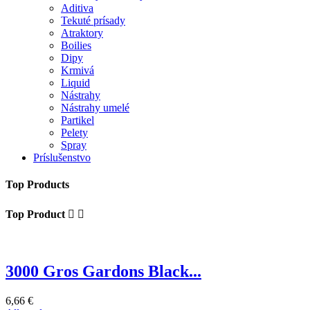
Aditiva
Tekuté prísady
Atraktory
Boilies
Dipy
Krmivá
Liquid
Nástrahy
Nástrahy umelé
Partikel
Pelety
Spray
Príslušenstvo
Top Products
Top Product


3000 Gros Gardons Black...
6,66 €