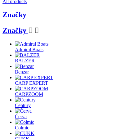
All products
Značky
Značky


Admiral Boats
BALZER
Benzar
CARP EXPERT
CARPZOOM
Century
Červa
Colmic
CUKK