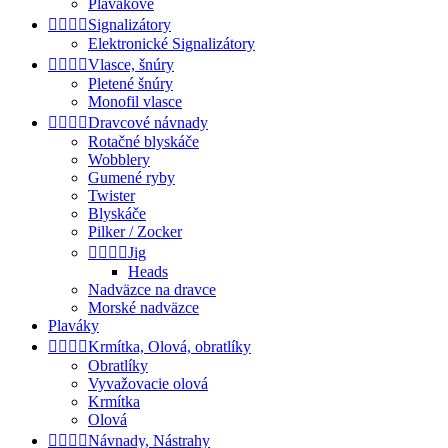
Plavákové




Signalizátory
Elektronické Signalizátory




Vlasce, šnúry
Pletené šnúry
Monofil vlasce




Dravcové návnady
Rotačné blyskáče
Wobblery
Gumené ryby
Twister
Blyskáče
Pilker / Zocker




Jig
Heads
Nadväzce na dravce
Morské nadväzce
Plaváky




Krmítka, Olová, obratlíky
Obratlíky
Vyvažovacie olová
Krmítka
Olová




Návnady, Nástrahy