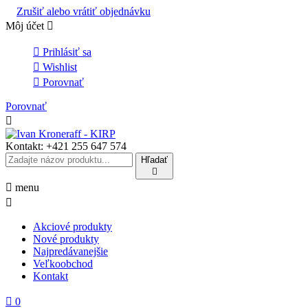
Zrušiť alebo vrátiť objednávku
Môj účet


Prihlásiť sa

Wishlist

Porovnať
Porovnať

Kontakt:
+421 255 647 574
Hľadať


menu

Akciové produkty
Nové produkty
Najpredávanejšie
Veľkoobchod
Kontakt

0