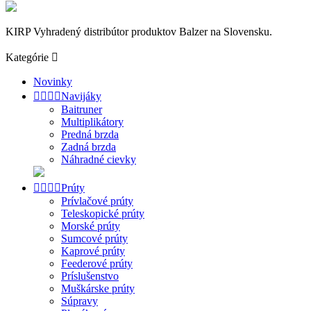
KIRP Vyhradený distribútor produktov Balzer na Slovensku.
Kategórie

Novinky




Navijáky
Baitruner
Multiplikátory
Predná brzda
Zadná brzda
Náhradné cievky




Prúty
Prívlačové prúty
Teleskopické prúty
Morské prúty
Sumcové prúty
Kaprové prúty
Feederové prúty
Príslušenstvo
Muškárske prúty
Súpravy